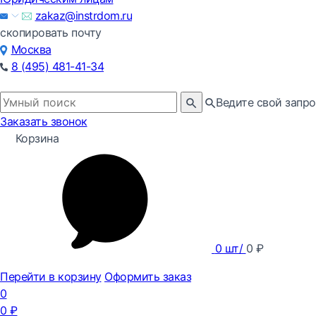
zakaz@instrdom.ru
скопировать почту
Москва
8 (495) 481-41-34
Ведите свой запро
Заказать звонок
Корзина
0
шт/
0
₽
Перейти в корзину
Оформить заказ
0
0
₽