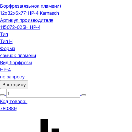
Борфреза(язычок пламени)
12x32x6x77; HP-4 Karnasch
Артикул производителя
115072-025H HP-4
Тип
Тип H
Форма
язычок пламени
Вид борфрезы
HP-4
по запросу
В корзину
Код товара:
780889