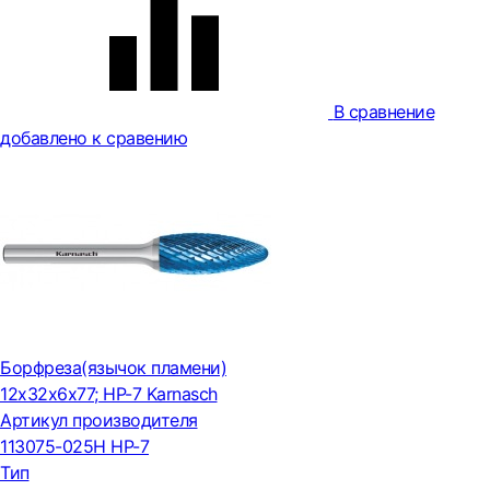
В сравнение
добавлено к сравению
Борфреза(язычок пламени)
12x32x6x77; HP-7 Karnasch
Артикул производителя
113075-025H HP-7
Тип