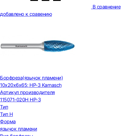
В сравнение
добавлено к сравению
Борфреза(язычок пламени)
10x20x6x65; HP-3 Karnasch
Артикул производителя
115071-020H HP-3
Тип
Тип H
Форма
язычок пламени