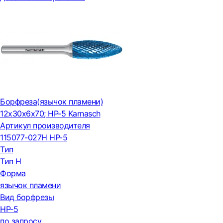
Борфреза(язычок пламени)
12x30x6x70; HP-5 Karnasch
Артикул производителя
115077-027H HP-5
Тип
Тип H
Форма
язычок пламени
Вид борфрезы
HP-5
по запросу