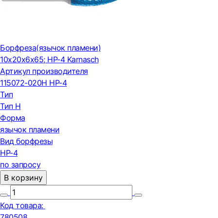
Борфреза(язычок пламени)
10x20x6x65; HP-4 Karnasch
Артикул производителя
115072-020H HP-4
Тип
Тип H
Форма
язычок пламени
Вид борфрезы
HP-4
по запросу
В корзину
Код товара:
780508