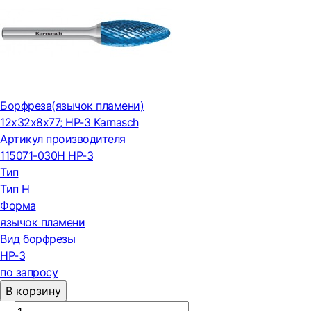
Борфреза(язычок пламени)
12x32x8x77; HP-3 Karnasch
Артикул производителя
115071-030H HP-3
Тип
Тип H
Форма
язычок пламени
Вид борфрезы
HP-3
по запросу
В корзину