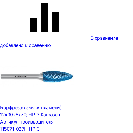
В сравнение
добавлено к сравению
Борфреза(язычок пламени)
12x30x6x70; HP-3 Karnasch
Артикул производителя
115071-027H HP-3