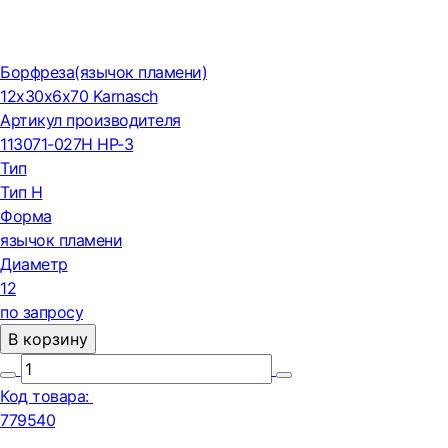
Борфреза(язычок пламени)
12х30х6х70 Karnasch
Артикул производителя
113071-027H HP-3
Тип
Тип H
Форма
язычок пламени
Диаметр
12
по запросу
В корзину
Код товара:
779540