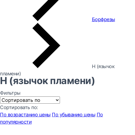
Борфрезы
H (язычок
пламени)
H (язычок пламени)
Фильтры
Сортировать по:
По возрастанию цены
По убыванию цены
По
популярности