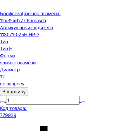
Борфреза(язычок пламени)
12х32х6х77 Karnasch
Артикул производителя
113071-025H HP-3
Тип
Тип H
Форма
язычок пламени
Диаметр
12
по запросу
В корзину
Код товара:
779929