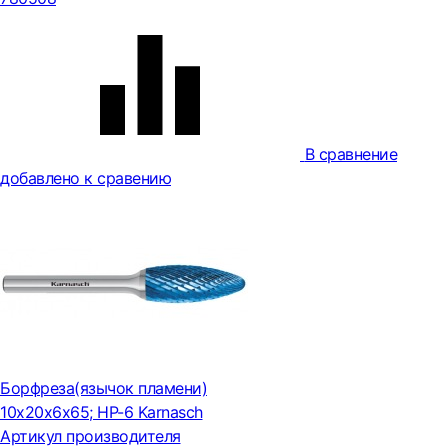
В сравнение
добавлено к сравению
Борфреза(язычок пламени)
10x20x6x65; HP-6 Karnasch
Артикул производителя