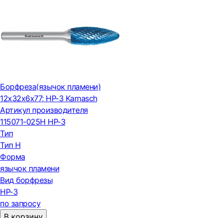
Борфреза(язычок пламени)
12x32x6x77; HP-3 Karnasch
Артикул производителя
115071-025H HP-3
Тип
Тип H
Форма
язычок пламени
Вид борфрезы
HP-3
по запросу
В корзину