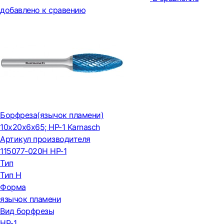
добавлено к сравению
Борфреза(язычок пламени)
10x20x6x65; HP-1 Karnasch
Артикул производителя
115077-020H HP-1
Тип
Тип H
Форма
язычок пламени
Вид борфрезы
HP-1