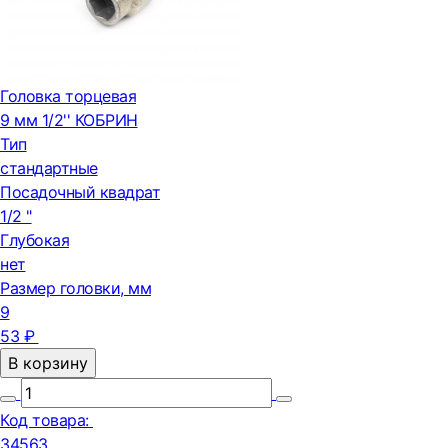
Головка торцевая
9 мм 1/2'' КОБРИН
Тип
стандартные
Посадочный квадрат
1/2 "
Глубокая
нет
Размер головки, мм
9
53 ₽
В корзину
Код товара:
34563