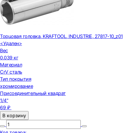
Торцовая головка, KRAFTOOL, INDUSTRIE, 27817-10_z01
<Удален>
Вес
0.039 кг
Материал
CrV сталь
Тип покрытия
хромирование
Присоединительный квадрат
1/4"
69 ₽
В корзину
Код товара: