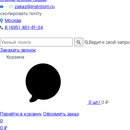
zakaz@instrdom.ru
скопировать почту
Москва
8 (495) 481-41-34
Ведите свой запро
Заказать звонок
Корзина
0
шт/
0
₽
Перейти в корзину
Оформить заказ
0
0
₽