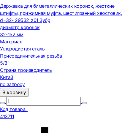
Державка для биметаллических коронок, жесткие
штифты, прижимная муфта, шестигранный хвостовик,
d=32- 29532_z01 Зубр
диаметр коронок
32-152 мм
Материал
Углеродистая сталь
Присоединительная резьба
5/8"
Страна производитель
Китай
по запросу
В корзину
Код товара:
413711