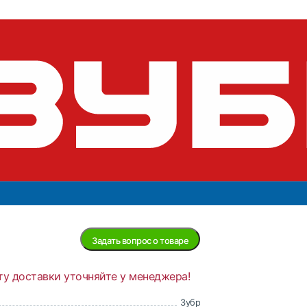
МАСТЕР" для удаления
поя, 3мм, 1.5м 55469-3
Нет в
наличии
ие
Задать вопрос о товаре
ту доставки уточняйте у менеджера!
Зубр