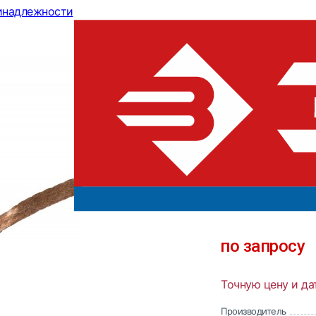
инадлежности
Нить ЗУБР "
излишков при
0 отзывов
В сравнен
по запросу
Точную цену и да
Производитель