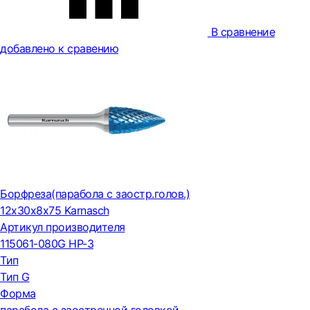
В сравнение
добавлено к сравению
Борфреза(парабола с заостр.голов.)
12х30х8х75 Karnasch
Артикул производителя
115061-080G HP-3
Тип
Тип G
Форма