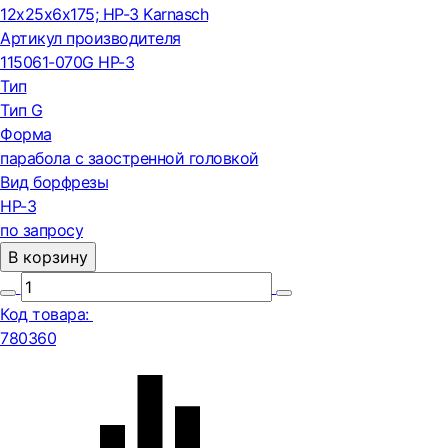
12x25x6x175; HP-3 Karnasch
Артикул производителя
115061-070G HP-3
Тип
Тип G
Форма
парабола с заостренной головкой
Вид борфрезы
HP-3
по запросу
В корзину
Код товара:
780360