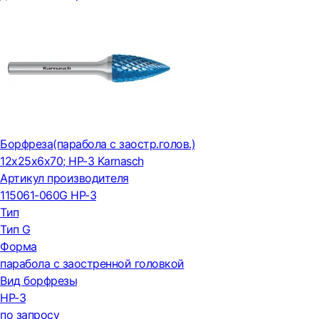
Борфреза(парабола с заостр.голов.)
12x25x6x70; HP-3 Karnasch
Артикул производителя
115061-060G HP-3
Тип
Тип G
Форма
парабола с заостренной головкой
Вид борфрезы
HP-3
по запросу