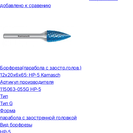
добавлено к сравению
Борфреза(парабола с заостр.голов.)
12x20x6x65; HP-5 Karnasch
Артикул производителя
115063-055G HP-5
Тип
Тип G
Форма
парабола с заостренной головкой
Вид борфрезы
HP-5