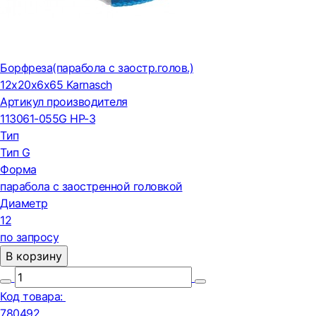
Борфреза(парабола с заостр.голов.)
12х20х6х65 Karnasch
Артикул производителя
113061-055G HP-3
Тип
Тип G
Форма
парабола с заостренной головкой
Диаметр
12
по запросу
В корзину
Код товара:
780492