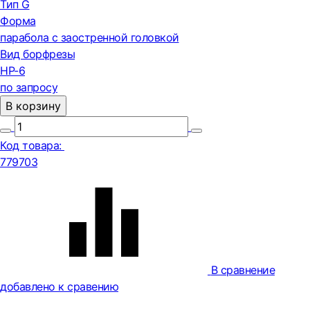
Тип G
Форма
парабола с заостренной головкой
Вид борфрезы
HP-6
по запросу
В корзину
Код товара:
779703
В сравнение
добавлено к сравению