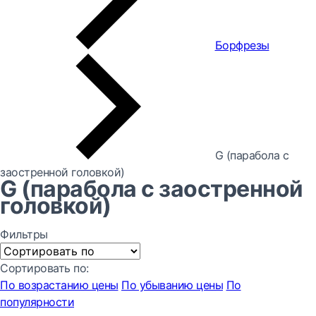
Борфрезы
G (парабола с
заостренной головкой)
G (парабола с заостренной
головкой)
Фильтры
Сортировать по:
По возрастанию цены
По убыванию цены
По
популярности