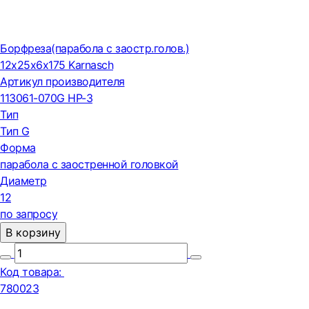
Борфреза(парабола с заостр.голов.)
12х25х6х175 Karnasch
Артикул производителя
113061-070G HP-3
Тип
Тип G
Форма
парабола с заостренной головкой
Диаметр
12
по запросу
В корзину
Код товара:
780023