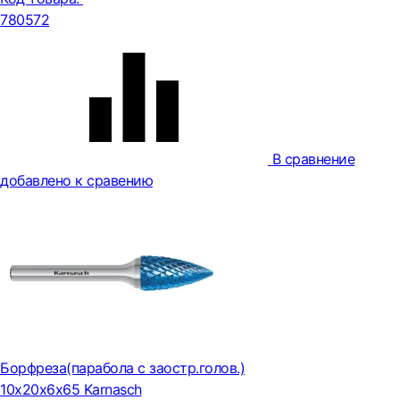
780572
В сравнение
добавлено к сравению
Борфреза(парабола с заостр.голов.)
10х20х6х65 Karnasch