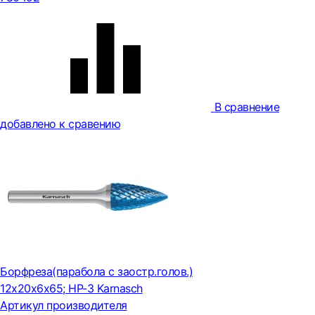
В сравнение
добавлено к сравению
Борфреза(парабола с заостр.голов.)
12x20x6x65; HP-3 Karnasch
Артикул производителя