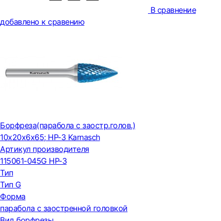
В сравнение
добавлено к сравению
Борфреза(парабола с заостр.голов.)
10x20x6x65; HP-3 Karnasch
Артикул производителя
115061-045G HP-3
Тип
Тип G
Форма
парабола с заостренной головкой
Вид борфрезы