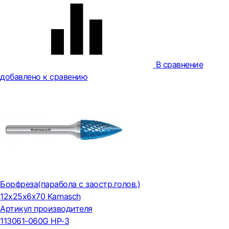
В сравнение
добавлено к сравению
Борфреза(парабола с заостр.голов.)
12х25х6х70 Karnasch
Артикул производителя
113061-060G HP-3