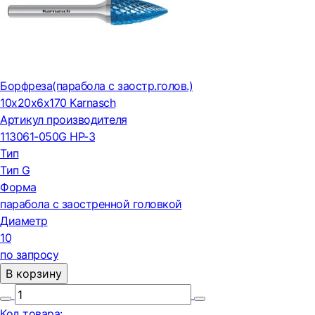
Борфреза(парабола с заостр.голов.)
10х20х6х170 Karnasch
Артикул производителя
113061-050G HP-3
Тип
Тип G
Форма
парабола с заостренной головкой
Диаметр
10
по запросу
В корзину
Код товара: