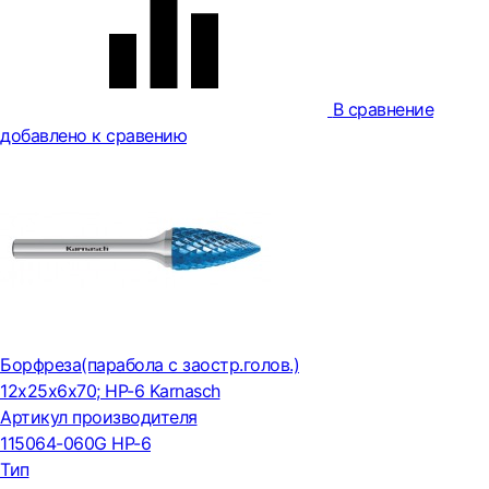
В сравнение
добавлено к сравению
Борфреза(парабола с заостр.голов.)
12x25x6x70; HP-6 Karnasch
Артикул производителя
115064-060G HP-6
Тип