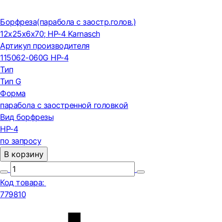
Борфреза(парабола с заостр.голов.)
12x25x6x70; HP-4 Karnasch
Артикул производителя
115062-060G HP-4
Тип
Тип G
Форма
парабола с заостренной головкой
Вид борфрезы
HP-4
по запросу
В корзину
Код товара:
779810