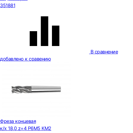
351881
В сравнение
добавлено к сравению
Фреза концевая
к/х 18,0 z=4 Р6М5 КМ2