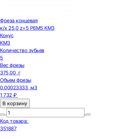
Фреза концевая
к/х 25,0 z=5 Р6М5 КМ3
Конус
КМ3
Количество зубьев
5
Вес фрезы
375,00 г
Объем фрезы
0.00023333 м3
1 732 ₽
В корзину
Код товара:
351887