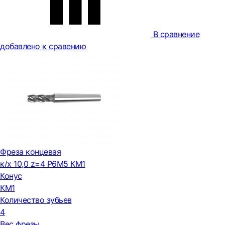
В сравнение
добавлено к сравению
Фреза концевая
к/х 10,0 z=4 Р6М5 КМ1
Конус
КМ1
Количество зубьев
4
Вес фрезы