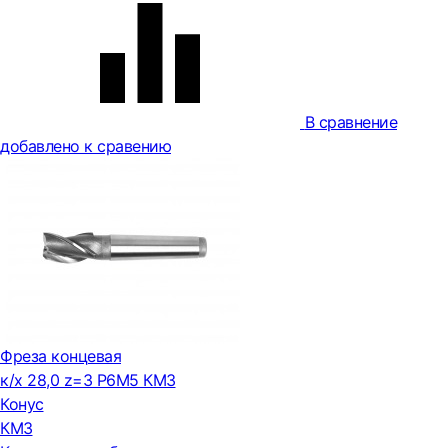
В сравнение
добавлено к сравению
Фреза концевая
к/х 28,0 z=3 Р6М5 КМ3
Конус
КМ3