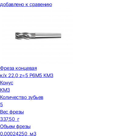
добавлено к сравению
Фреза концевая
к/х 22,0 z=5 Р6М5 КМ3
Конус
КМ3
Количество зубьев
5
Вес фрезы
337,50 г
Объем фрезы
0.00024250 м3