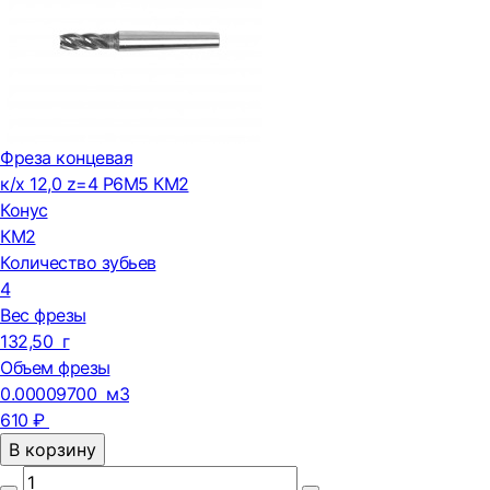
Фреза концевая
к/х 12,0 z=4 Р6М5 КМ2
Конус
КМ2
Количество зубьев
4
Вес фрезы
132,50 г
Объем фрезы
0.00009700 м3
610 ₽
В корзину