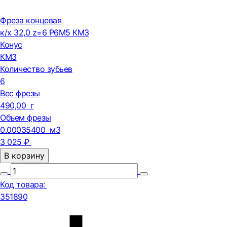
Фреза концевая
к/х 32,0 z=6 Р6М5 КМ3
Конус
КМ3
Количество зубьев
6
Вес фрезы
490,00 г
Объем фрезы
0.00035400 м3
3 025 ₽
В корзину
Код товара:
351890