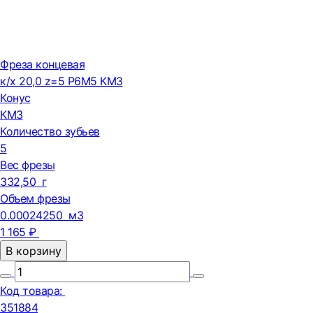
Фреза концевая
к/х 20,0 z=5 Р6М5 КМ3
Конус
КМ3
Количество зубьев
5
Вес фрезы
332,50 г
Объем фрезы
0.00024250 м3
1 165 ₽
В корзину
Код товара:
351884