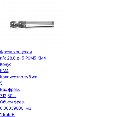
Фреза концевая
к/х 28,0 z=5 Р6М5 КМ4
Конус
КМ4
Количество зубьев
5
Вес фрезы
712,50 г
Объем фрезы
0.00039000 м3
1 956 ₽