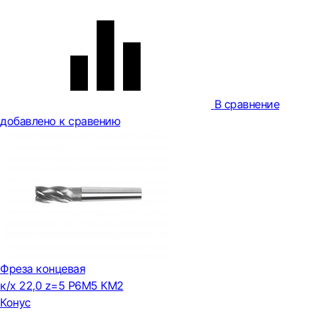
В сравнение
добавлено к сравению
Фреза концевая
к/х 22,0 z=5 Р6М5 КМ2
Конус