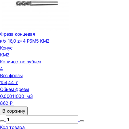
Фреза концевая
к/х 16,0 z=4 Р6М5 КМ2
Конус
КМ2
Количество зубьев
4
Вес фрезы
154,44 г
Объем фрезы
0.00011000 м3
862 ₽
В корзину
Код товара: