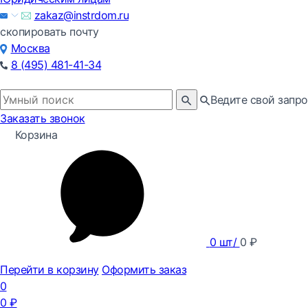
zakaz@instrdom.ru
скопировать почту
Москва
8 (495) 481-41-34
Ведите свой запро
Заказать звонок
Корзина
0
шт/
0
₽
Перейти в корзину
Оформить заказ
0
0
₽