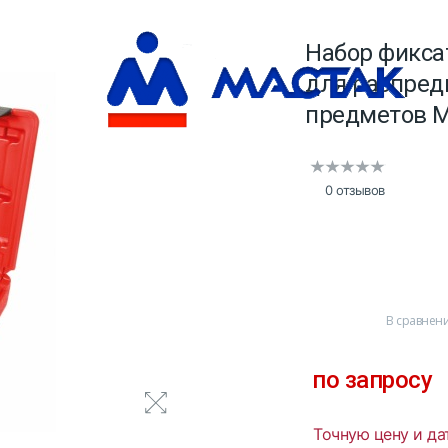
Набор фикса
для распред
предметов М
0 отзывов
В сравнен
по запросу
Точную цену и да