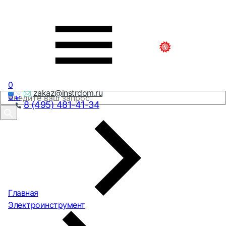
0
zakaz@instrdom.ru
0
₽
8 (495) 481-41-34
Главная
Электроинструмент