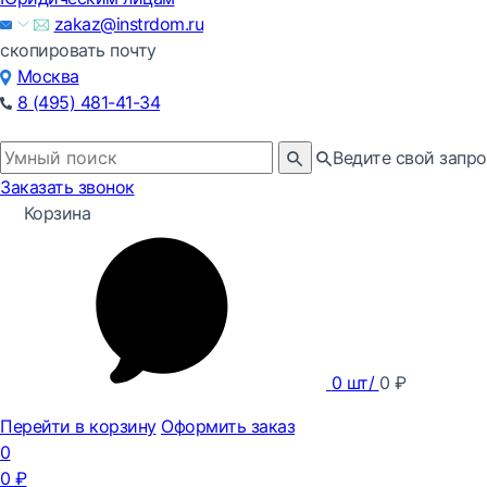
zakaz@instrdom.ru
скопировать почту
Москва
8 (495) 481-41-34
Ведите свой запро
Заказать звонок
Корзина
0
шт/
0
₽
Перейти в корзину
Оформить заказ
0
0
₽