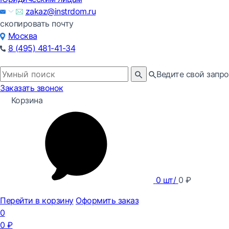
zakaz@instrdom.ru
скопировать почту
Москва
8 (495) 481-41-34
Ведите свой запро
Заказать звонок
Корзина
0
шт/
0
₽
Перейти в корзину
Оформить заказ
0
0
₽