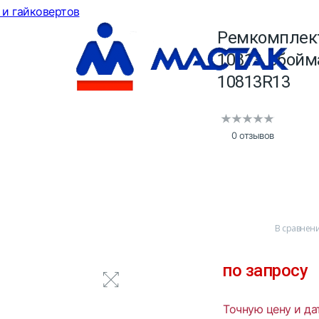
 и гайковертов
Ремкомплект
10813, обой
10813R13
0 отзывов
В сравнен
по запросу
Точную цену и да