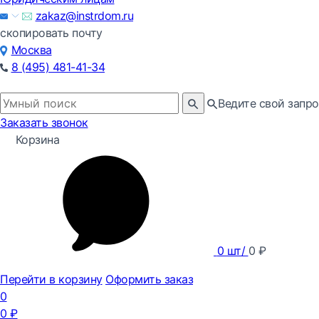
zakaz@instrdom.ru
скопировать почту
Москва
8 (495) 481-41-34
Ведите свой запро
Заказать звонок
Корзина
0
шт/
0
₽
Перейти в корзину
Оформить заказ
0
0
₽