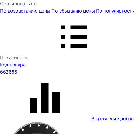
Сортировать по:
По возрастанию цены
По убыванию цены
По популярност
Показывать:
Код товара:
662868
В сравнение
добав