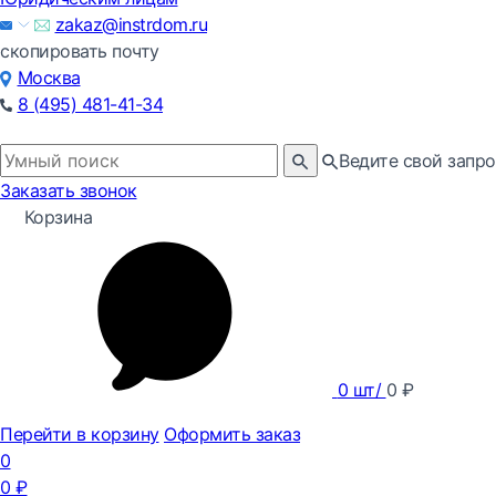
zakaz@instrdom.ru
скопировать почту
Москва
8 (495) 481-41-34
Ведите свой запро
Заказать звонок
Корзина
0
шт/
0
₽
Перейти в корзину
Оформить заказ
0
0
₽