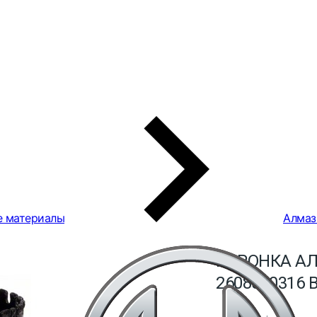
е материалы
Алмаз
КОРОНКА АЛ
2608580316 