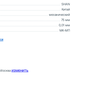
SHAN
Китай
механический
75 мм
0,01 мм
МК-МП
ки
изменить
Москва