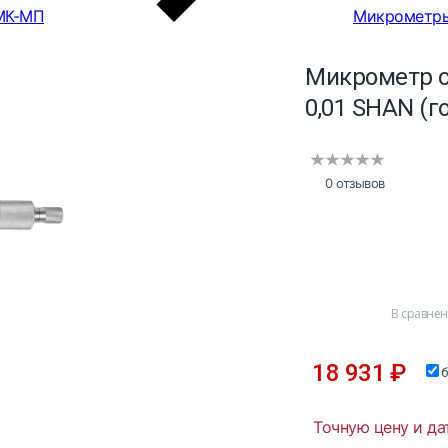
МК-МП
Микрометры
Микрометр с
0,01 SHAN (г
0 отзывов
В сравне
18 931
₽
Точную цену и да