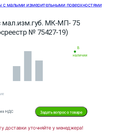
 с малыми измерительными поверхностями
 мал.изм.губ. МК-МП- 75
осреестр № 75427-19)
В
наличии
ние
без НДС
Задать вопрос о товаре
ту доставки уточняйте у менеджера!