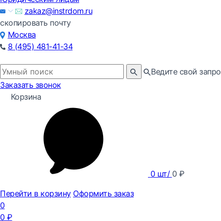
zakaz@instrdom.ru
скопировать почту
Москва
8 (495) 481-41-34
Ведите свой запро
Заказать звонок
Корзина
0
шт/
0
₽
Перейти в корзину
Оформить заказ
0
0
₽