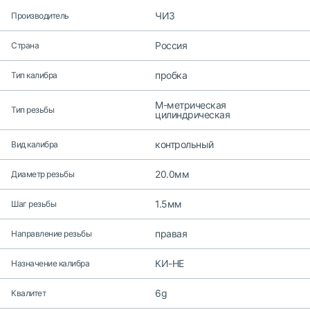
ЧИЗ
Производитель
Россия
Страна
пробка
Тип калибра
M-метрическая
Тип резьбы
цилиндрическая
контрольный
Вид калибра
20.0мм
Диаметр резьбы
1.5мм
Шаг резьбы
правая
Направление резьбы
КИ-НЕ
Назначение калибра
6g
Квалитет