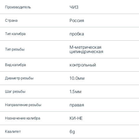
ЧИЗ
Производитель
Россия
Страна
пробка
Тип калибра
M-метрическая
Тип резьбы
цилиндрическая
контрольный
Вид калибра
10.0мм
Диаметр резьбы
1.5мм
Шаг резьбы
правая
Направление резьбы
КИ-НЕ
Назначение калибра
6g
Квалитет