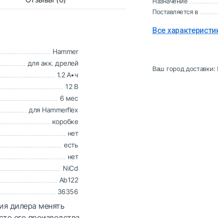
Назначение
Поставляется в
Все характеристи
Hammer
для акк. дрелей
Ваш город доставки:
1.2 А•ч
12 В
6 мес
для Hammerflex
коробке
нет
есть
нет
NiCd
Ab122
36356
ия дилера менять
сто его производства.