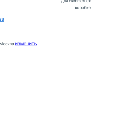
для Hammerflex
коробке
ки
изменить
Москва