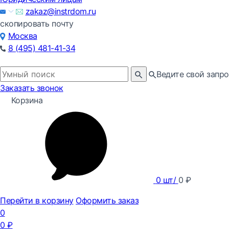
zakaz@instrdom.ru
скопировать почту
Москва
8 (495) 481-41-34
Ведите свой запро
Заказать звонок
Корзина
0
шт/
0
₽
Перейти в корзину
Оформить заказ
0
0
₽