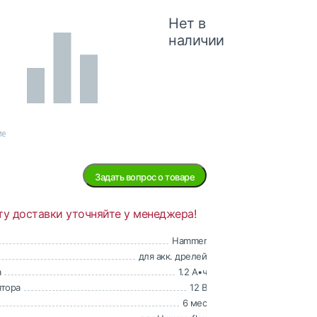
Нет в
наличии
ие
Задать вопрос о товаре
ту доставки уточняйте у менеджера!
Hammer
для акк. дрелей
а
1.2 А•ч
ятора
12 В
6 мес