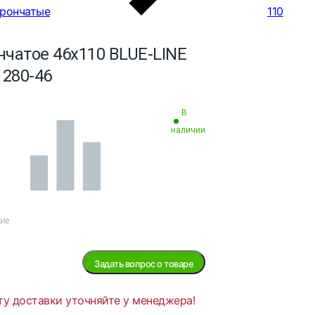
орончатые
110
нчатое 46х110 BLUE-LINE
1280-46
В
наличии
ние
Задать вопрос о товаре
ту доставки уточняйте у менеджера!