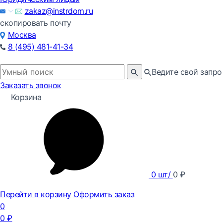
zakaz@instrdom.ru
скопировать почту
Москва
8 (495) 481-41-34
Ведите свой запро
Заказать звонок
Корзина
0
шт/
0
₽
Перейти в корзину
Оформить заказ
0
0
₽