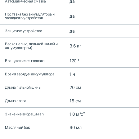
да
Автоматическая смазка
Поставка без аккумулятора и
да
зарядного устройства
да
Защитное устройство
Вес (с цепью, пильной шиной и
3.6 кг
аккумулятором)
120 °
Вращающаяся головка
1 ч
Время зарядки аккумулятора
20 см
Длина пильной шины
15 см
Длина среза
1.0 м/с²
Значение вибрации ah
60 мл
Масляный бак